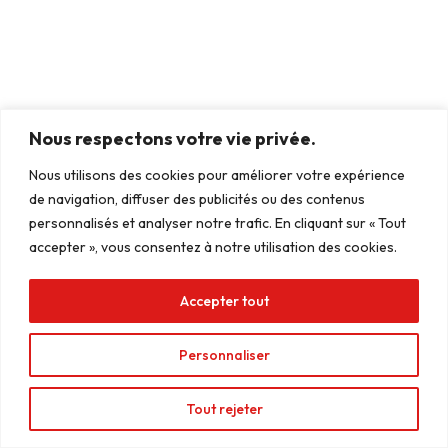
Nous respectons votre vie privée.
Manage Consent
Nous utilisons des cookies pour améliorer votre expérience
To provide the best experiences, we use technologies like cookies to
de navigation, diffuser des publicités ou des contenus
store and/or access device information. Consenting to these
technologies will allow us to process data such as browsing behavior or
personnalisés et analyser notre trafic. En cliquant sur « Tout
unique IDs on this site. Not consenting or withdrawing consent, may
accepter », vous consentez à notre utilisation des cookies.
adversely affect certain features and functions.
Accepter tout
Accept
Personnaliser
Deny
View preferences
Tout rejeter