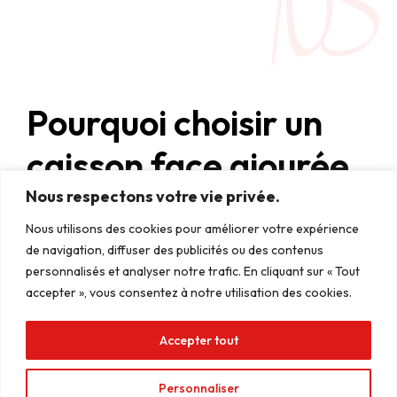
Pourquoi choisir un
caisson face ajourée
?
Nous respectons votre vie privée.
Manage Consent
Nous utilisons des cookies pour améliorer votre expérience
To provide the best experiences, we use technologies like cookies to
Le caisson face ajourée est la solution idéale
de navigation, diffuser des publicités ou des contenus
store and/or access device information. Consenting to these
pour les entreprises qui souhaitent une
technologies will allow us to process data such as browsing behavior or
personnalisés et analyser notre trafic. En cliquant sur « Tout
unique IDs on this site. Not consenting or withdrawing consent, may
accepter », vous consentez à notre utilisation des cookies.
enseigne lumineuse moderne, avec une visibilité
adversely affect certain features and functions.
renforcée et une intégration harmonieuse dans
Accepter tout
leur environnement. Voici quelques exemples de
Accept
son application :
Personnaliser
Deny