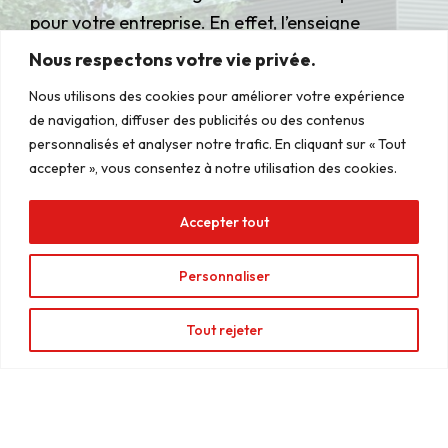
pour votre entreprise. En effet, l’enseigne
caisson joue un rôle clé dans votre visibilité et
Nous respectons votre vie privée.
Manage Consent
votre image de marque. Voici les éléments que
Nous utilisons des cookies pour améliorer votre expérience
To provide the best experiences, we use technologies like cookies to
nous vous invitons à considérer pour faire le
de navigation, diffuser des publicités ou des contenus
store and/or access device information. Consenting to these
technologies will allow us to process data such as browsing behavior or
bon choix.
personnalisés et analyser notre trafic. En cliquant sur « Tout
unique IDs on this site. Not consenting or withdrawing consent, may
accepter », vous consentez à notre utilisation des cookies.
adversely affect certain features and functions.
Définissez vos besoins et objectifs
Accepter tout
Accept
Sélectionnez les matériaux
Personnaliser
Deny
adaptés
View preferences
Tout rejeter
Choisissez entre une enseigne
caisson lumineuse ou non