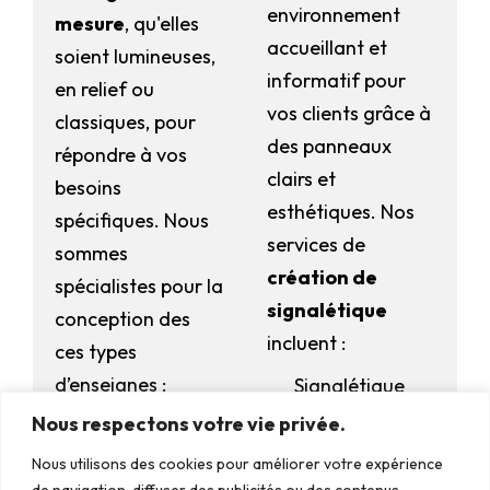
environnement
mesure
, qu'elles
accueillant et
soient lumineuses,
informatif pour
en relief ou
vos clients grâce à
classiques, pour
des panneaux
répondre à vos
clairs et
besoins
esthétiques. Nos
spécifiques. Nous
services de
sommes
création de
spécialistes pour la
signalétique
conception des
incluent :
ces types
d’enseignes :
Signalétique
intérieure
Nous respectons votre vie privée.
Enseigne
Manage Consent
caisson
Signalétique
Nous utilisons des cookies pour améliorer votre expérience
To provide the best experiences, we use technologies like cookies to
de navigation, diffuser des publicités ou des contenus