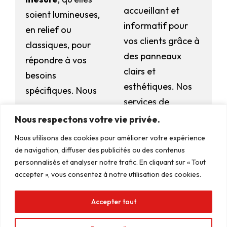
accueillant et
soient lumineuses,
informatif pour
en relief ou
vos clients grâce à
classiques, pour
des panneaux
répondre à vos
clairs et
besoins
esthétiques. Nos
spécifiques. Nous
services de
sommes
création de
Nous respectons votre vie privée.
spécialistes pour la
Manage Consent
signalétique
conception des
Nous utilisons des cookies pour améliorer votre expérience
To provide the best experiences, we use technologies like cookies to
incluent :
de navigation, diffuser des publicités ou des contenus
ces types
store and/or access device information. Consenting to these
technologies will allow us to process data such as browsing behavior or
personnalisés et analyser notre trafic. En cliquant sur « Tout
d’enseignes :
Signalétique
unique IDs on this site. Not consenting or withdrawing consent, may
accepter », vous consentez à notre utilisation des cookies.
adversely affect certain features and functions.
intérieure
Enseigne
caisson
Signalétique
Accepter tout
Accept
extérieure
Lettre boîtier