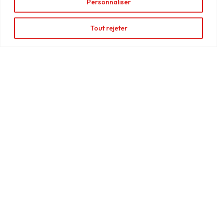
Personnaliser
Deny
Signalétique
Enseigne
View preferences
directionnelle
lumineuse
Tout rejeter
Totem
Enseigne
signalétique
bandeau
Enseigne
panneau
Enseigne
drapeau