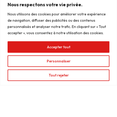
d’enseignes :
intérieure
Nous respectons votre vie privée.
Manage Consent
Enseigne
Signalétique
Nous utilisons des cookies pour améliorer votre expérience
To provide the best experiences, we use technologies like cookies to
de navigation, diffuser des publicités ou des contenus
store and/or access device information. Consenting to these
caisson
extérieure
technologies will allow us to process data such as browsing behavior or
personnalisés et analyser notre trafic. En cliquant sur « Tout
unique IDs on this site. Not consenting or withdrawing consent, may
Lettre boîtier
Signalétique
accepter », vous consentez à notre utilisation des cookies.
adversely affect certain features and functions.
directionnelle
Enseigne
Accepter tout
Accept
lumineuse
Totem
signalétique
Enseigne
Personnaliser
Deny
bandeau
View preferences
Tout rejeter
Enseigne
panneau
Enseigne
drapeau