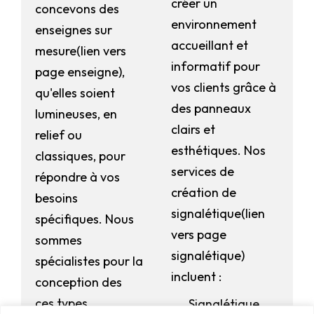
créer un
concevons des
environnement
enseignes sur
accueillant et
mesure(lien vers
informatif pour
page enseigne),
vos clients grâce à
qu'elles soient
des panneaux
lumineuses, en
clairs et
relief ou
esthétiques. Nos
classiques, pour
services de
répondre à vos
création de
besoins
signalétique(lien
spécifiques. Nous
vers page
sommes
signalétique)
spécialistes pour la
incluent :
conception des
ces types
Signalétique