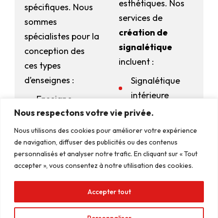
esthétiques. Nos
spécifiques. Nous
services de
sommes
création de
spécialistes pour la
signalétique
conception des
incluent :
ces types
d’enseignes :
Signalétique
intérieure
Enseigne
Nous respectons votre vie privée.
caisson
Manage Consent
Signalétique
extérieure
Nous utilisons des cookies pour améliorer votre expérience
Lettre boîtier
To provide the best experiences, we use technologies like cookies to
de navigation, diffuser des publicités ou des contenus
store and/or access device information. Consenting to these
Signalétique
Enseigne
technologies will allow us to process data such as browsing behavior or
personnalisés et analyser notre trafic. En cliquant sur « Tout
unique IDs on this site. Not consenting or withdrawing consent, may
directionnelle
accepter », vous consentez à notre utilisation des cookies.
lumineuse
adversely affect certain features and functions.
Totem
Enseigne
Accepter tout
Accept
signalétique
bandeau
Personnaliser