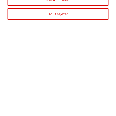
Deny
Enseigne
panneau
View preferences
Tout rejeter
Enseigne
drapeau
Pourquoi faire
confiance à Norsud