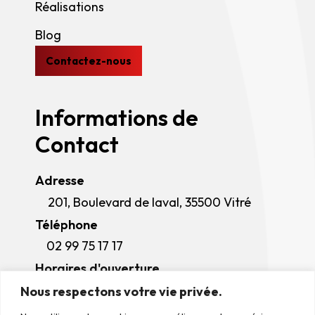
Réalisations
Blog
Contactez-nous
Informations de
Contact
Adresse
201, Boulevard de laval, 35500 Vitré
Téléphone
02 99 75 17 17
Horaires d'ouverture
Lundi - Jeudi
: 08h00 - 12h00 / 13h30 -
Nous respectons votre vie privée.
Manage Consent
17h30