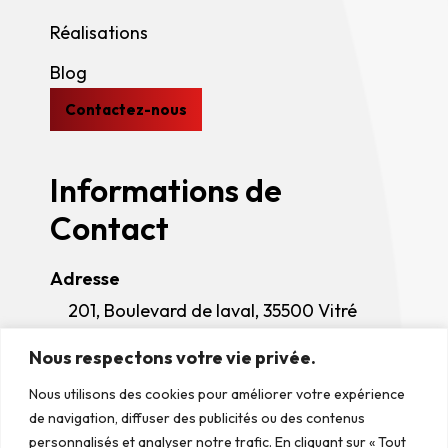
Réalisations
Blog
Contactez-nous
Informations de
Contact
Adresse
201, Boulevard de laval, 35500 Vitré
Téléphone
Nous respectons votre vie privée.
Manage Consent
02 99 75 17 17
Nous utilisons des cookies pour améliorer votre expérience
Horaires d'ouverture
To provide the best experiences, we use technologies like cookies to
de navigation, diffuser des publicités ou des contenus
store and/or access device information. Consenting to these
Lundi - Jeudi
: 08h00 - 12h00 / 13h30 -
technologies will allow us to process data such as browsing behavior or
personnalisés et analyser notre trafic. En cliquant sur « Tout