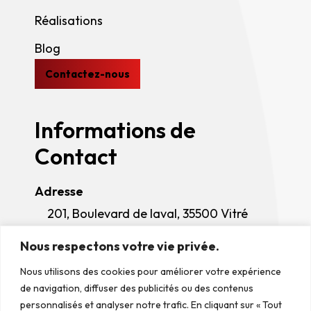
Réalisations
Blog
Contactez-nous
Informations de
Contact
Adresse
201, Boulevard de laval, 35500 Vitré
Téléphone
Nous respectons votre vie privée.
Manage Consent
02 99 75 17 17
Nous utilisons des cookies pour améliorer votre expérience
Horaires d'ouverture
To provide the best experiences, we use technologies like cookies to
de navigation, diffuser des publicités ou des contenus
store and/or access device information. Consenting to these
Lundi - Jeudi
: 08h00 - 12h00 / 13h30 -
technologies will allow us to process data such as browsing behavior or
personnalisés et analyser notre trafic. En cliquant sur « Tout